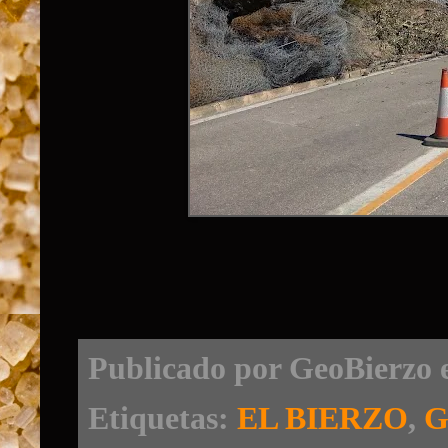
Publicado por
GeoBierzo
Etiquetas:
EL BIERZO
,
G