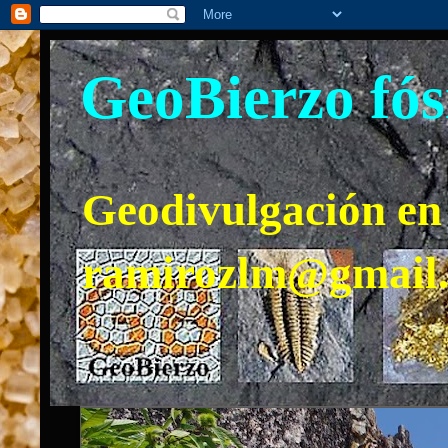
GeoBierzo fós
Geodivulgación en 
ramirozlm@gmail