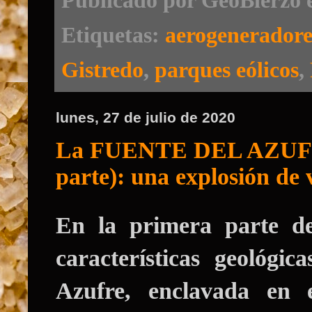
Publicado por
GeoBierzo
Etiquetas:
aerogeneradore
Gistredo
,
parques eólicos
,
lunes, 27 de julio de 2020
La FUENTE DEL AZUF
parte): una explosión de 
En la primera parte de
características geológi
Azufre, enclavada en 