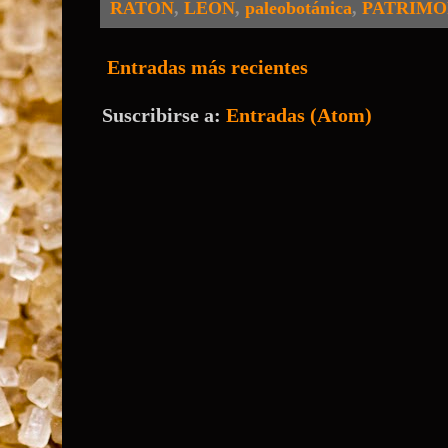
RATON
,
LEON
,
paleobotánica
,
PATRIMO
Entradas más recientes
Suscribirse a:
Entradas (Atom)