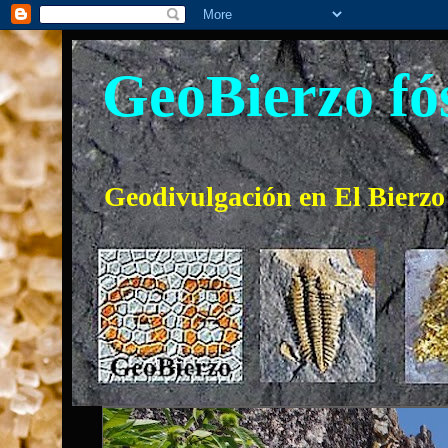
GeoBierzo fós
Geodivulgación en El Bierz