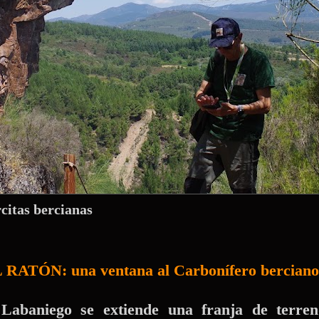
rcitas bercianas
ÓN: una ventana al Carbonífero berciano
Labaniego se extiende una franja de terre