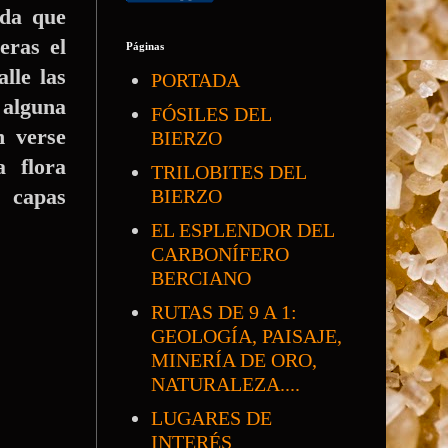
nda que
eras el
Páginas
lle las
PORTADA
 alguna
FÓSILES DEL
n verse
BIERZO
a flora
TRILOBITES DEL
s capas
BIERZO
EL ESPLENDOR DEL
CARBONÍFERO
BERCIANO
RUTAS DE 9 A 1:
GEOLOGÍA, PAISAJE,
MINERÍA DE ORO,
NATURALEZA....
LUGARES DE
INTERÉS