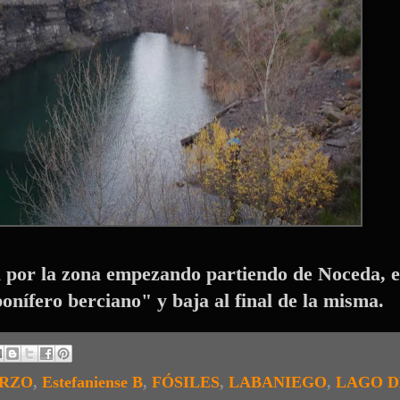
al por la zona empezando partiendo de Noceda, 
onífero berciano" y baja al final de la misma.
ERZO
,
Estefaniense B
,
FÓSILES
,
LABANIEGO
,
LAGO D