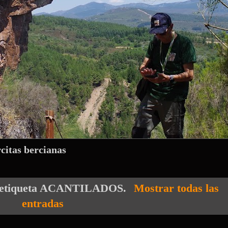
rcitas bercianas
etiqueta
ACANTILADOS
.
Mostrar todas las
entradas