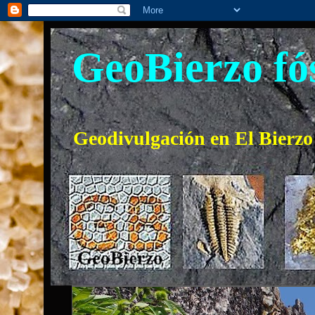
GeoBierzo fós
Geodivulgación en El Bierz