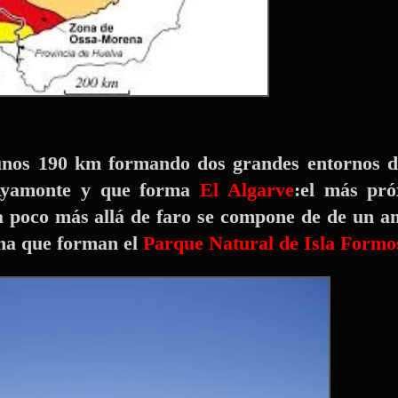
r unos 190 km formando dos grandes entornos d
Ayamonte y que forma
El Algarve
:el más pr
a poco más allá de faro se compone de de un a
ena que forman el
Parque Natural de Isla Formo