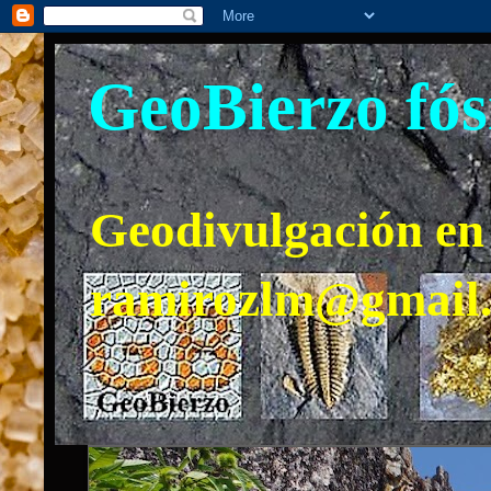
GeoBierzo fós
Geodivulgación en 
ramirozlm@gmail