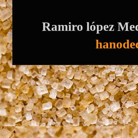
Ramiro lópez Med
hanode