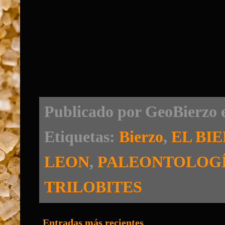
Publicado por
GeoBierzo
Etiquetas:
Bierzo
,
EL BI
LEON
,
PALEONTOLOG
TRILOBITES
Entradas más recientes