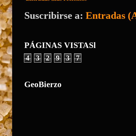
Suscribirse a:
Entradas (
PÁGINAS VISTASl
4
3
2
9
3
7
GeoBierzo