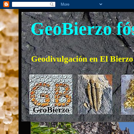
GeoBierzo fós
Geodivulgación en El Bierz