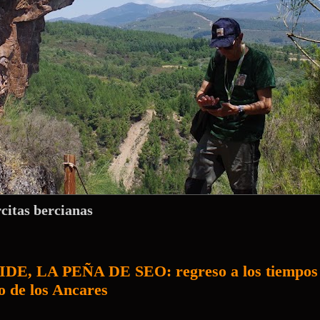
rcitas bercianas
, LA PEÑA DE SEO: regreso a los tiempos 
o de los Ancares