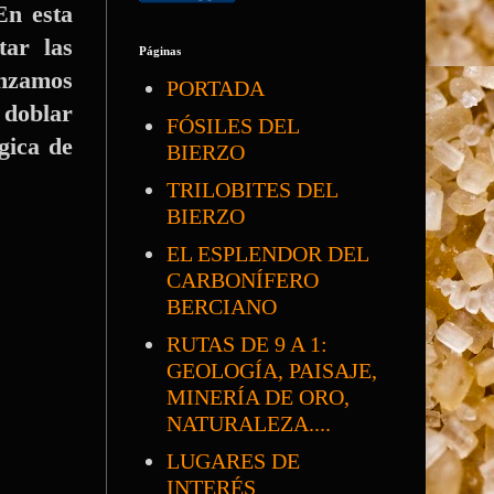
En esta
ar las
Páginas
enzamos
PORTADA
 doblar
FÓSILES DEL
gica de
BIERZO
TRILOBITES DEL
BIERZO
EL ESPLENDOR DEL
CARBONÍFERO
BERCIANO
RUTAS DE 9 A 1:
GEOLOGÍA, PAISAJE,
MINERÍA DE ORO,
NATURALEZA....
LUGARES DE
INTERÉS