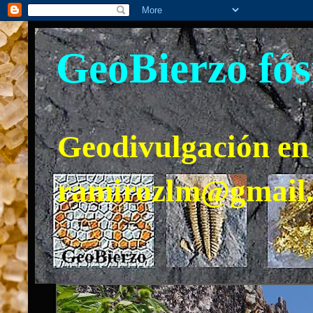
GeoBierzo fós
Geodivulgación en 
ramirozlm@gmail