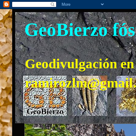
GeoBierzo fós
Geodivulgación en 
ramirozlm@gmail