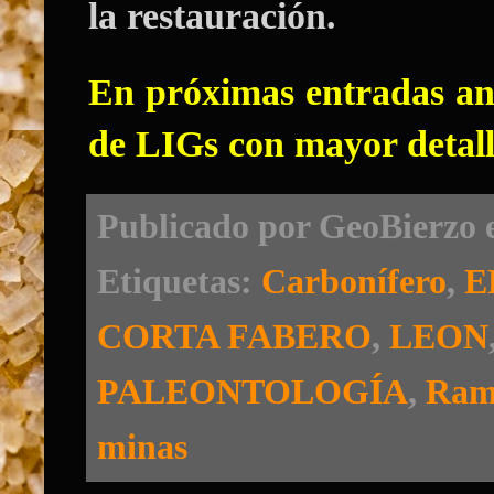
la restauración.
En próximas entradas ana
de LIGs con mayor detall
Publicado por
GeoBierzo
Etiquetas:
Carbonífero
,
E
CORTA FABERO
,
LEON
PALEONTOLOGÍA
,
Ram
minas