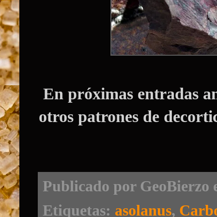
En próximas entradas am
otros patrones de decortic
Publicado por
GeoBierzo
Etiquetas:
asolanus
,
Carbo