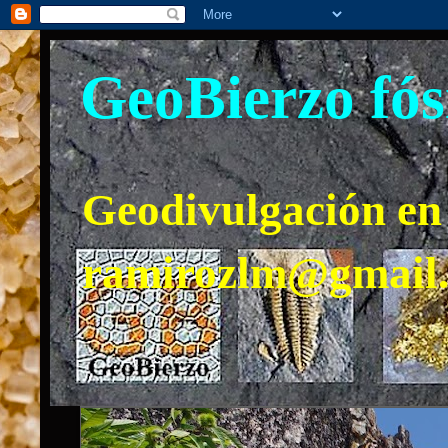
GeoBierzo fós
Geodivulgación en 
ramirozlm@gmail