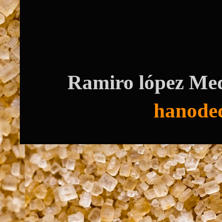
Ramiro lópez Med
hanode