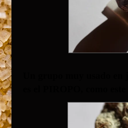
Un grupo muy usado en jo
es el
PIROPO
, como este