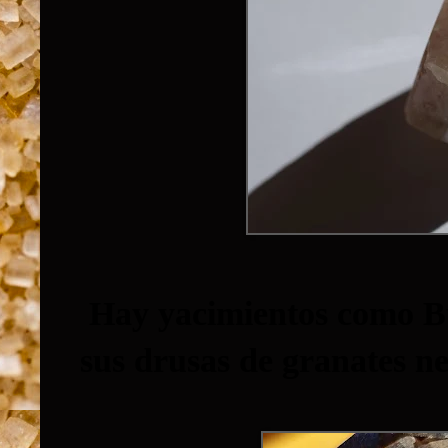
Hay yacimientos como Bu
sus drusas de granates n