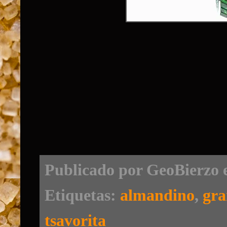
Publicado por
GeoBierzo
Etiquetas:
almandino
,
gra
tsavorita