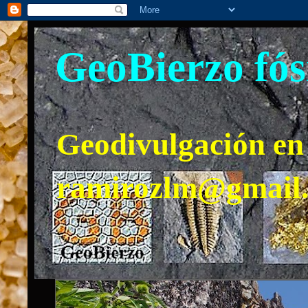
GeoBierzo fós
Geodivulgación en 
ramirozlm@gmail