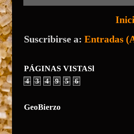
Inic
Suscribirse a:
Entradas (
PÁGINAS VISTASl
4
3
4
9
5
6
GeoBierzo