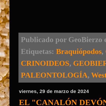
Publicado por
GeoBierzo
Etiquetas:
Braquiópodos
,
CRINOIDEOS
,
GEOBIE
PALEONTOLOGÍA
,
West
viernes, 29 de marzo de 2024
EL "CANALÓN DEVÓNICO