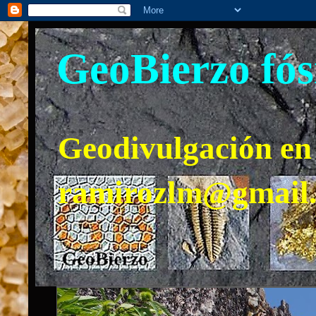
GeoBierzo fós
Geodivulgación en 
ramirozlm@gmail