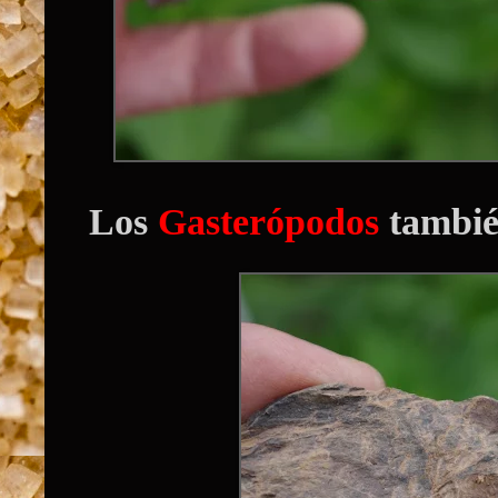
Los
Gasterópodos
tambié