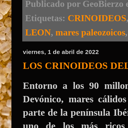
Publicado por
GeoBierzo
Etiquetas:
CRINOIDEOS
LEON
,
mares paleozoicos
viernes, 1 de abril de 2022
LOS CRINOIDEOS DE
Entorno a los 90 millon
Devónico, mares cálido
parte de la península Ibé
uno de los más ricos