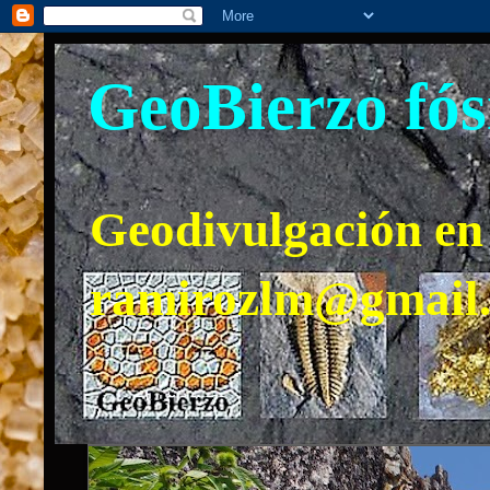
GeoBierzo fós
Geodivulgación en 
ramirozlm@gmail