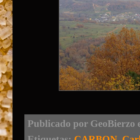
Publicado por
GeoBierzo
Etiquetas:
CARBON
,
Car