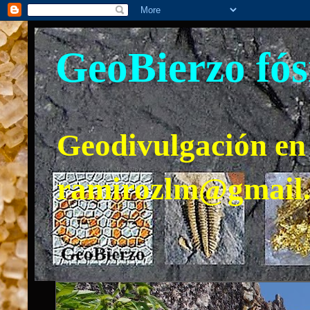
GeoBierzo fós
Geodivulgación en 
ramirozlm@gmail