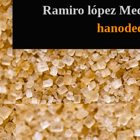
Ramiro lópez Med
hanode